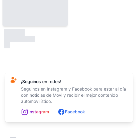
30000
test
Footer
¡Seguinos en redes!
Seguinos en Instagram y Facebook para estar al día
con noticias de Movi y recibir el mejor contenido
automovilístico.
In
st
ag
ram
Facebook