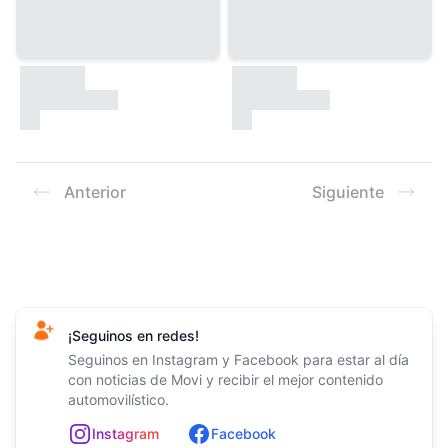
30000
30000
test
test
Anterior
Siguiente
Footer
¡Seguinos en redes!
Seguinos en Instagram y Facebook para estar al día
con noticias de Movi y recibir el mejor contenido
automovilístico.
In
st
ag
ram
Facebook