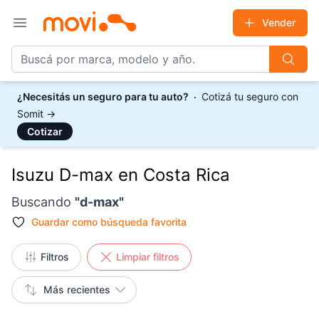
Vender
Open main menu
¿Necesitás un seguro para tu auto?
Cotizá tu seguro con
Somit
→
Cotizar
Isuzu D-max en Costa Rica
Buscando
"
d-max
"
Guardar como
búsqueda favorita
Filtros
Limpiar filtros
Más recientes