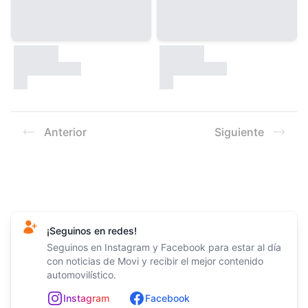
30000
30000
test
test
Anterior
Siguiente
Footer
¡Seguinos en redes!
Seguinos en Instagram y Facebook para estar al día
con noticias de Movi y recibir el mejor contenido
automovilístico.
In
st
ag
ram
Facebook