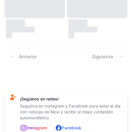
30000
30000
test
test
Anterior
Siguiente
Footer
¡Seguinos en redes!
Seguinos en Instagram y Facebook para estar al día
con noticias de Movi y recibir el mejor contenido
automovilístico.
In
st
ag
ram
Facebook