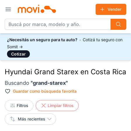
Vender
Open main menu
¿Necesitás un seguro para tu auto?
Cotizá tu seguro con
Somit
→
Cotizar
Hyundai Grand Starex en Costa Rica
Buscando
"
grand-starex
"
Guardar como
búsqueda favorita
Filtros
Limpiar filtros
Más recientes