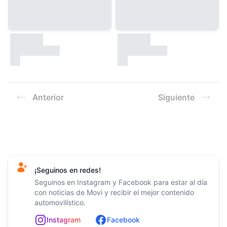
30000
30000
test
test
Anterior
Siguiente
Footer
¡Seguinos en redes!
Seguinos en Instagram y Facebook para estar al día
con noticias de Movi y recibir el mejor contenido
automovilístico.
In
st
ag
ram
Facebook