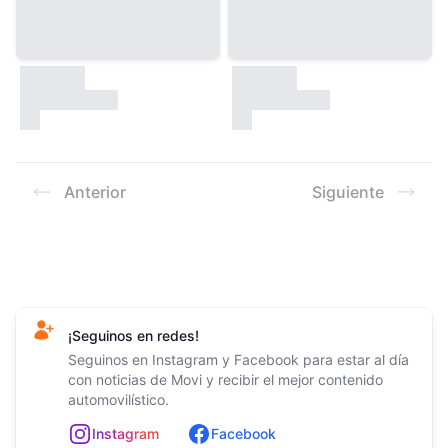
30000
30000
test
test
Anterior
Siguiente
Footer
¡Seguinos en redes!
Seguinos en Instagram y Facebook para estar al día
con noticias de Movi y recibir el mejor contenido
automovilístico.
In
st
ag
ram
Facebook