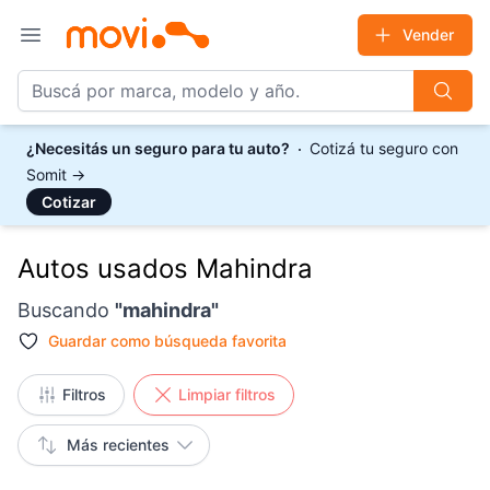
Vender
Open main menu
¿Necesitás un seguro para tu auto?
Cotizá tu seguro con
Somit
→
Cotizar
Autos usados Mahindra
Buscando
"
mahindra
"
Guardar como
búsqueda favorita
Filtros
Limpiar filtros
Más recientes