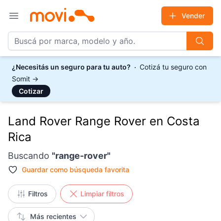
Vender
Open main menu
¿Necesitás un seguro para tu auto?
Cotizá tu seguro con
Somit
→
Cotizar
Land Rover Range Rover en Costa
Rica
Buscando
"
range-rover
"
Guardar como
búsqueda favorita
Filtros
Limpiar filtros
Más recientes