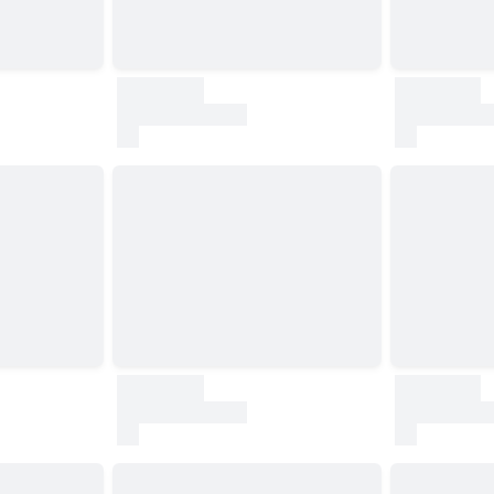
30000
30000
test
test
30000
30000
test
test