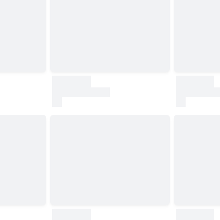
30000
30000
test
test
30000
30000