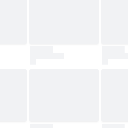
30000
30000
test
test
30000
30000