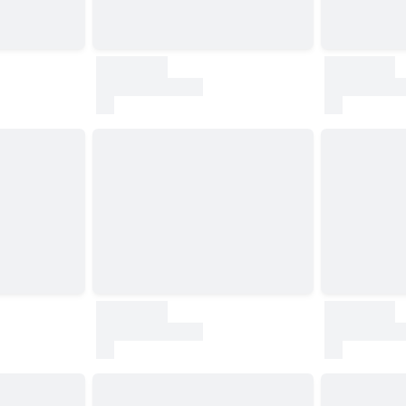
30000
30000
test
test
30000
30000
test
test