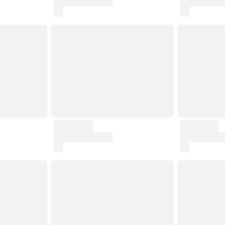
test
test
30000
30000
test
test