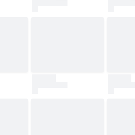
test
test
30000
30000
test
test