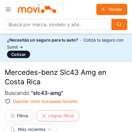
Vender
Open main menu
¿Necesitás un seguro para tu auto?
Cotizá tu seguro con
Somit
→
Cotizar
Mercedes-benz Slc43 Amg en
Costa Rica
Buscando
"
slc43-amg
"
Guardar como
búsqueda favorita
Filtros
Limpiar filtros
Más recientes