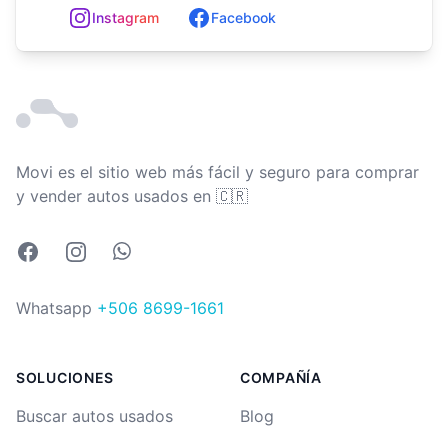
In
st
ag
ram
Facebook
Movi es el sitio web más fácil y seguro para comprar
Costa Rica
y vender autos usados en
🇨🇷
Facebook
Instagram
Whatsapp
Whatsapp
+506 8699-1661
SOLUCIONES
COMPAÑÍA
Buscar autos usados
Blog