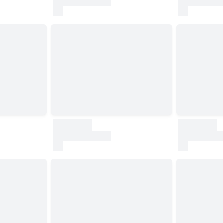
test
test
30000
30000
test
test