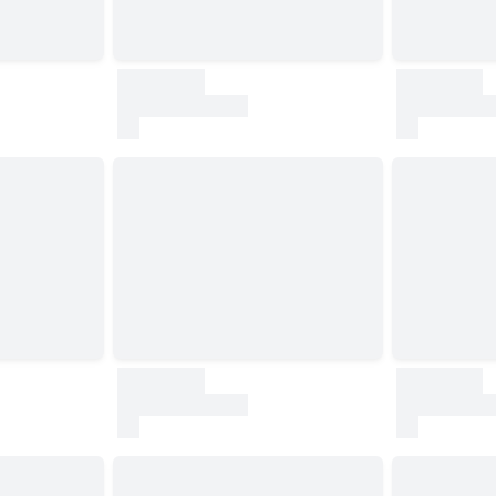
30000
30000
test
test
30000
30000
test
test