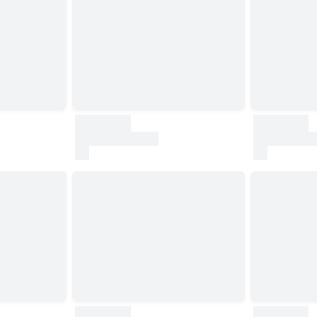
30000
30000
test
test
30000
30000