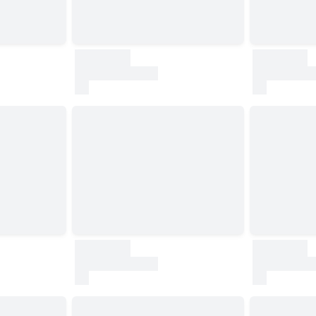
30000
30000
test
test
30000
30000
test
test