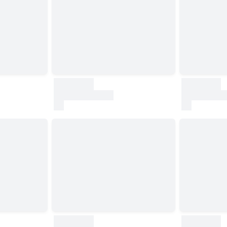
30000
30000
test
test
30000
30000