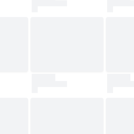
test
test
30000
30000
test
test