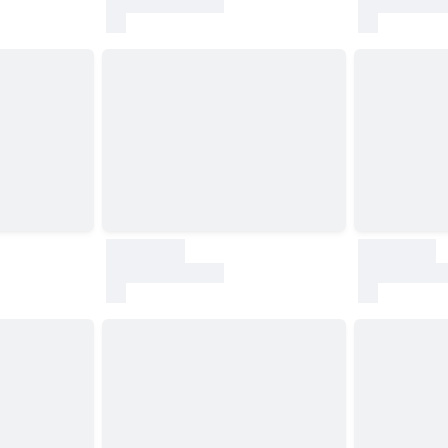
test
test
30000
30000
test
test