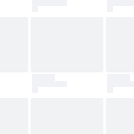
test
test
30000
30000
test
test