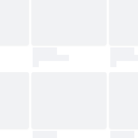
30000
30000
test
test
30000
30000