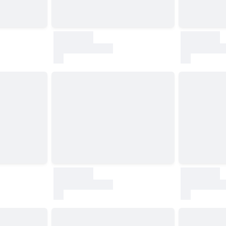
30000
30000
test
test
30000
30000
test
test