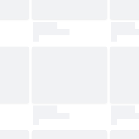
30000
30000
test
test
30000
30000
test
test