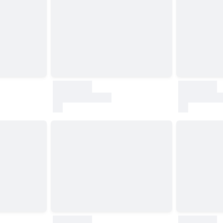
30000
30000
test
test
30000
30000