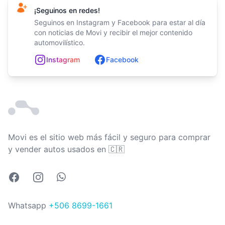
¡Seguinos en redes!
Seguinos en Instagram y Facebook para estar al día
con noticias de Movi y recibir el mejor contenido
automovilístico.
In
st
ag
ram
Facebook
Movi es el sitio web más fácil y seguro para comprar
Costa Rica
y vender autos usados en
🇨🇷
Facebook
Instagram
Whatsapp
Whatsapp
+506 8699-1661