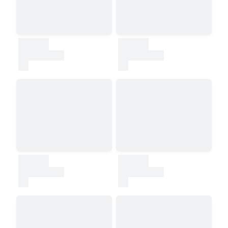
30000
30000
test
test
30000
30000
test
test