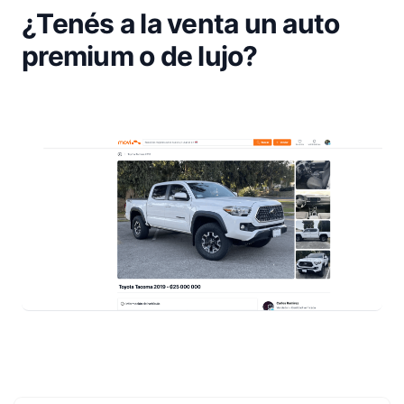
¿Tenés a la venta un auto
premium o de lujo?
Footer