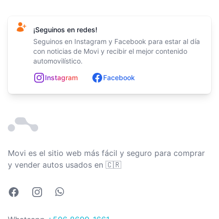
¡Seguinos en redes!
Seguinos en Instagram y Facebook para estar al día
con noticias de Movi y recibir el mejor contenido
automovilístico.
In
st
ag
ram
Facebook
Movi es el sitio web más fácil y seguro para comprar
Costa Rica
y vender autos usados en
🇨🇷
Facebook
Instagram
Whatsapp