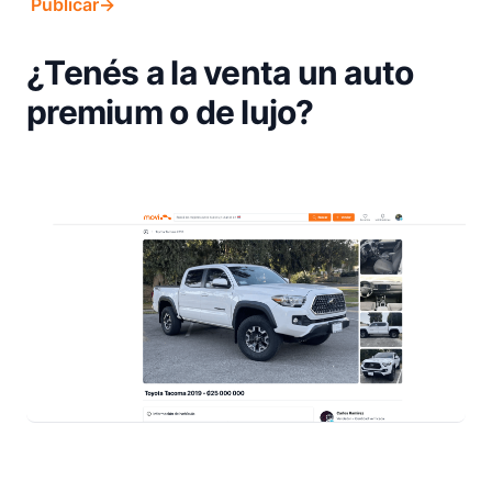
Publicar
→
¿Tenés a la venta un auto
premium o de lujo?
Footer