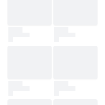
30000
30000
test
test
30000
30000
test
test