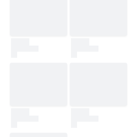
30000
30000
test
test
30000
30000
test
test