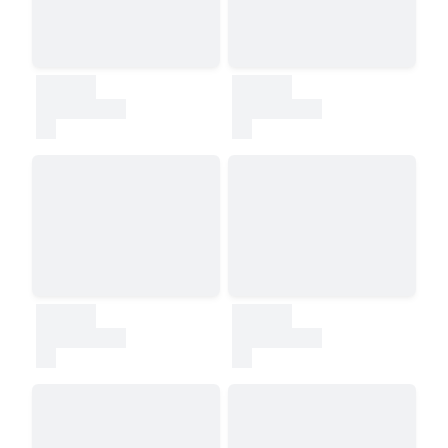
30000
30000
test
test
30000
30000
test
test