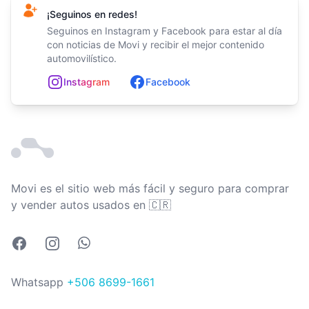
¡Seguinos en redes!
Seguinos en Instagram y Facebook para estar al día
con noticias de Movi y recibir el mejor contenido
automovilístico.
In
st
ag
ram
Facebook
Movi es el sitio web más fácil y seguro para comprar
Costa Rica
y vender autos usados en
🇨🇷
Facebook
Instagram
Whatsapp
Whatsapp
+506 8699-1661