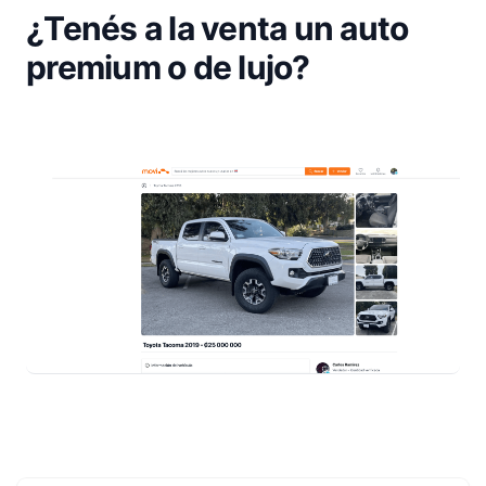
¿Tenés a la venta un auto
premium o de lujo?
Footer