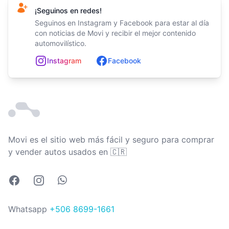
¡Seguinos en redes!
Seguinos en Instagram y Facebook para estar al día
con noticias de Movi y recibir el mejor contenido
automovilístico.
In
st
ag
ram
Facebook
Movi es el sitio web más fácil y seguro para comprar
Costa Rica
y vender autos usados en
🇨🇷
Facebook
Instagram
Whatsapp
Whatsapp
+506 8699-1661