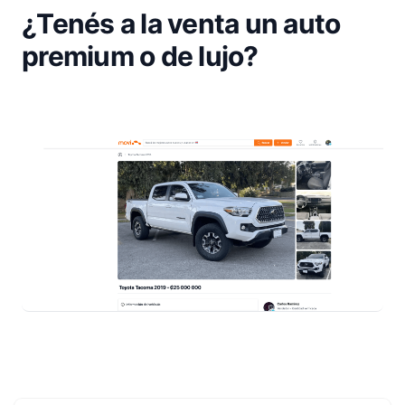
¿Tenés a la venta un auto
premium o de lujo?
Footer