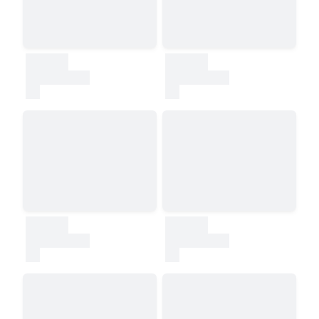
30000
30000
test
test
30000
30000
test
test