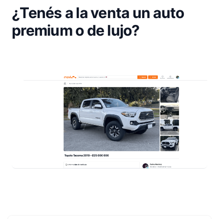
¿Tenés a la venta un auto
premium o de lujo?
Footer