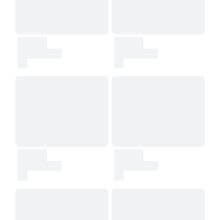
30000
30000
test
test
30000
30000
test
test