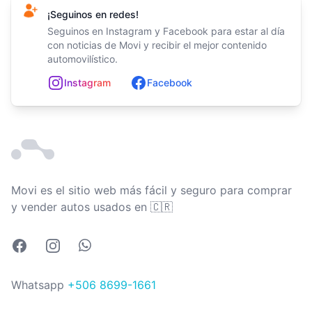
¡Seguinos en redes!
Seguinos en Instagram y Facebook para estar al día
con noticias de Movi y recibir el mejor contenido
automovilístico.
In
st
ag
ram
Facebook
Movi es el sitio web más fácil y seguro para comprar
Costa Rica
y vender autos usados en
🇨🇷
Facebook
Instagram
Whatsapp
Whatsapp
+506 8699-1661