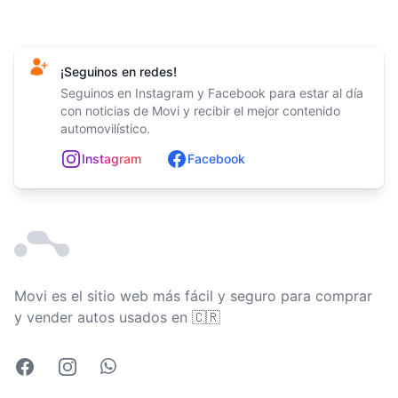
Footer
¡Seguinos en redes!
Seguinos en Instagram y Facebook para estar al día
con noticias de Movi y recibir el mejor contenido
automovilístico.
In
st
ag
ram
Facebook
Movi es el sitio web más fácil y seguro para comprar
Costa Rica
y vender autos usados en
🇨🇷
Facebook
Instagram
Whatsapp