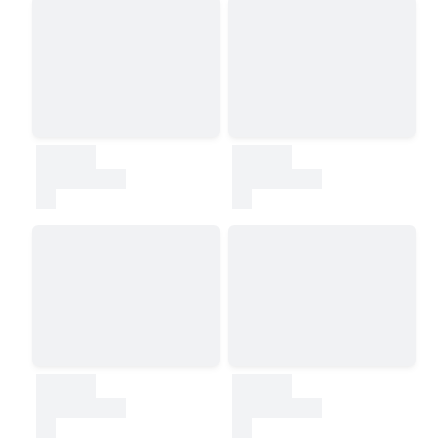
30000
30000
test
test
30000
30000
test
test