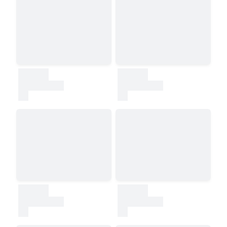
30000
30000
test
test
30000
30000
test
test