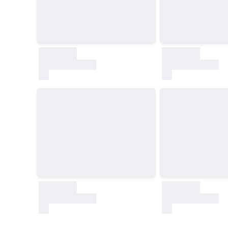
30000
30000
test
test
30000
30000
test
test