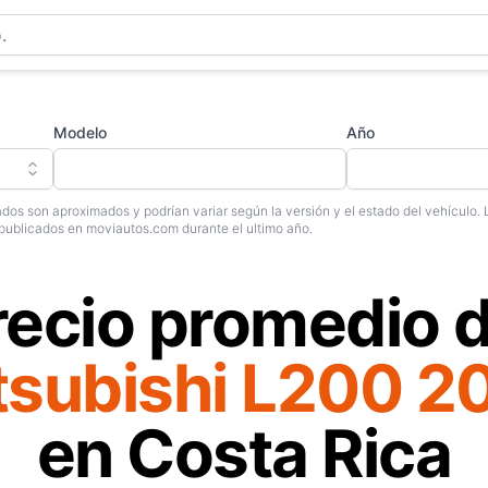
Modelo
Año
dos son aproximados y podrían variar según la versión y el estado del vehículo. 
publicados en moviautos.com durante el ultimo año.
recio promedio d
tsubishi L200 2
en Costa Rica