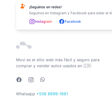
¡Seguinos en redes!
Seguinos en Instagram y Facebook para estar al día
In
st
ag
ram
Facebook
Movi es el sitio web más fácil y seguro para
Costa Rica
comprar y vender autos usados en
🇨🇷
Facebook
Instagram
Whatsapp
Whatsapp
+506 8699-1661