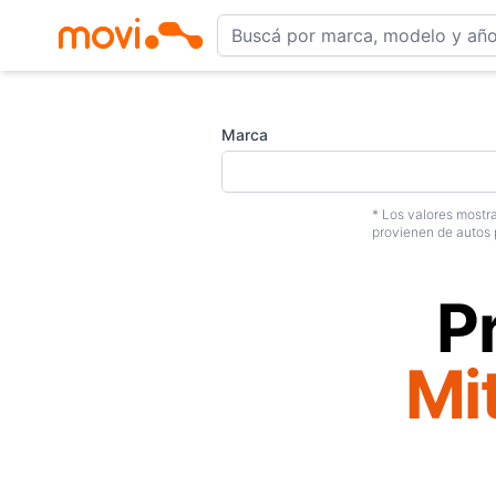
Marca
* Los valores mostra
provienen de autos 
P
Mi