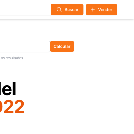
Buscar
Vender
Calcular
Los resultados
el
022