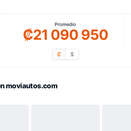
Promedio
₡21 090 950
₡
$
 en moviautos.com