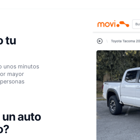
 tu
lo unos minutos
por mayor
e personas
 un auto
o?