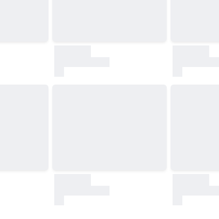
30000
30000
test
test
30000
30000
test
test