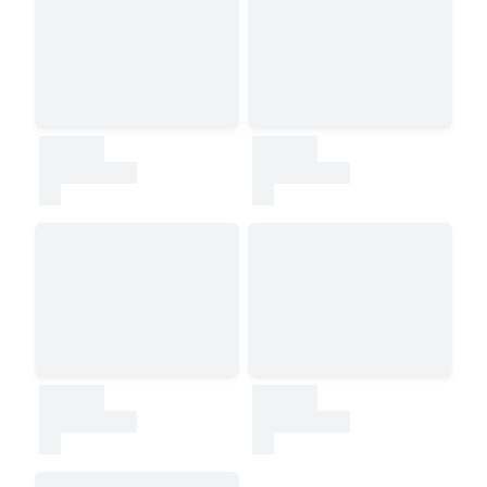
30000
30000
test
test
30000
30000
test
test