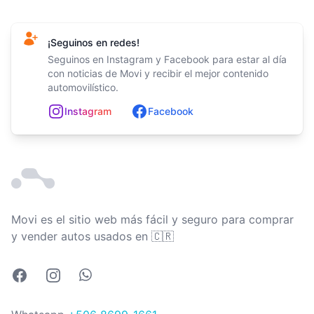
¡Seguinos en redes!
Seguinos en Instagram y Facebook para estar al día
con noticias de Movi y recibir el mejor contenido
automovilístico.
In
st
ag
ram
Facebook
Movi es el sitio web más fácil y seguro para comprar
Costa Rica
y vender autos usados en
🇨🇷
Facebook
Instagram
Whatsapp