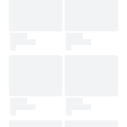
30000
30000
test
test
30000
30000
test
test