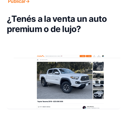
Publicar
→
¿Tenés a la venta un auto
premium o de lujo?
Footer