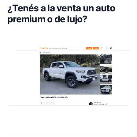
¿Tenés a la venta un auto
premium o de lujo?
Footer