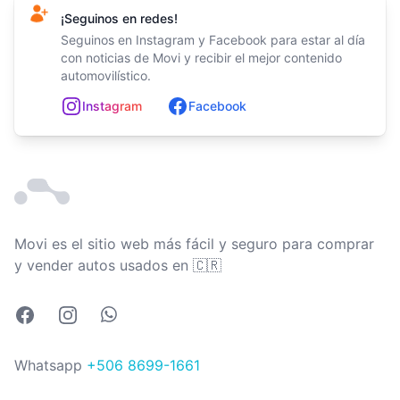
¡Seguinos en redes!
Seguinos en Instagram y Facebook para estar al día
con noticias de Movi y recibir el mejor contenido
automovilístico.
In
st
ag
ram
Facebook
Movi es el sitio web más fácil y seguro para comprar
Costa Rica
y vender autos usados en
🇨🇷
Facebook
Instagram
Whatsapp
Whatsapp
+506 8699-1661