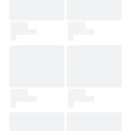
30000
30000
test
test
30000
30000
test
test