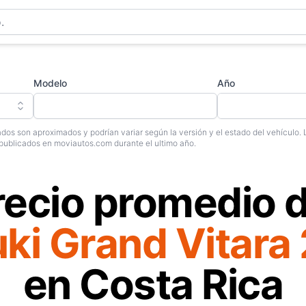
Modelo
Año
dos son aproximados y podrían variar según la versión y el estado del vehículo. 
publicados en moviautos.com durante el ultimo año.
recio promedio d
ki Grand Vitara
en Costa Rica