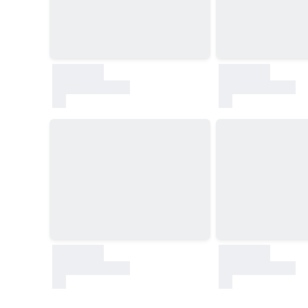
30000
30000
test
test
30000
30000
test
test