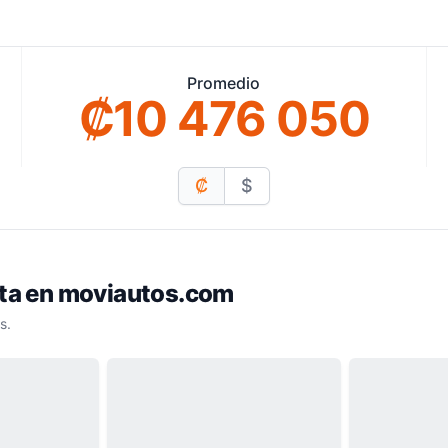
Promedio
₡10 476 050
₡
$
nta en moviautos.com
s.