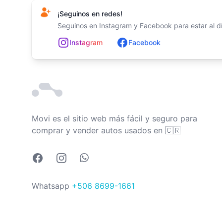
¡Seguinos en redes!
Seguinos en Instagram y Facebook para estar al día
In
st
ag
ram
Facebook
Movi es el sitio web más fácil y seguro para
Costa Rica
comprar y vender autos usados en
🇨🇷
Facebook
Instagram
Whatsapp
Whatsapp
+506 8699-1661