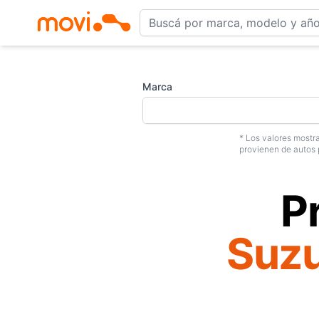
Marca
* Los valores mostra
provienen de autos 
P
Suzu