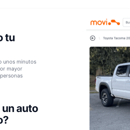
 tu
lo unos minutos
por mayor
e personas
 un auto
o?