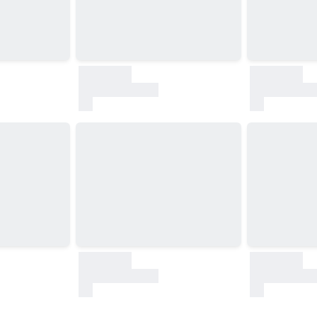
30000
30000
test
test
30000
30000
test
test