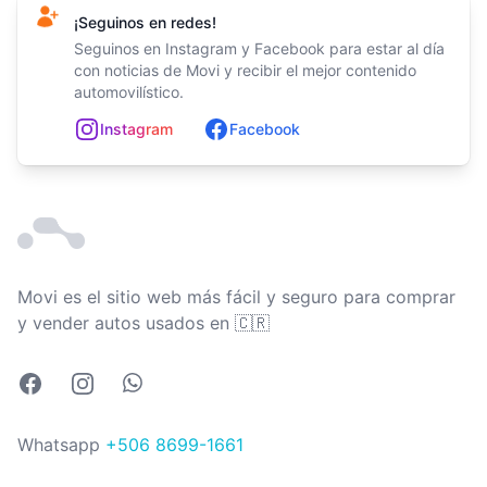
¡Seguinos en redes!
Seguinos en Instagram y Facebook para estar al día
con noticias de Movi y recibir el mejor contenido
automovilístico.
In
st
ag
ram
Facebook
Movi es el sitio web más fácil y seguro para comprar
Costa Rica
y vender autos usados en
🇨🇷
Facebook
Instagram
Whatsapp
Whatsapp
+506 8699-1661