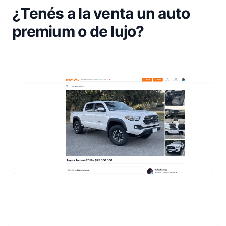
¿Tenés a la venta un auto
premium o de lujo?
Footer