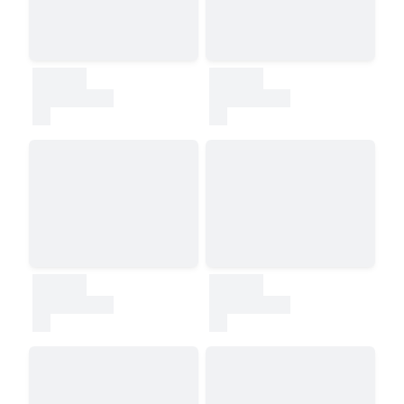
30000
30000
test
test
30000
30000
test
test