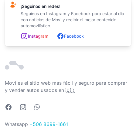
¡Seguinos en redes!
Seguinos en Instagram y Facebook para estar al día
con noticias de Movi y recibir el mejor contenido
automovilístico.
In
st
ag
ram
Facebook
Movi es el sitio web más fácil y seguro para comprar
Costa Rica
y vender autos usados en
🇨🇷
Facebook
Instagram
Whatsapp
Whatsapp
+506 8699-1661