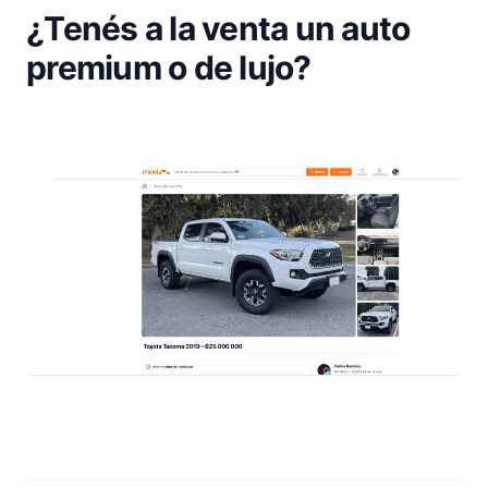
¿Tenés a la venta un auto
premium o de lujo?
Footer