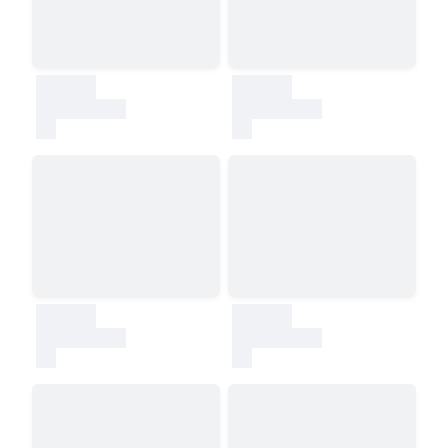
30000
30000
test
test
30000
30000
test
test