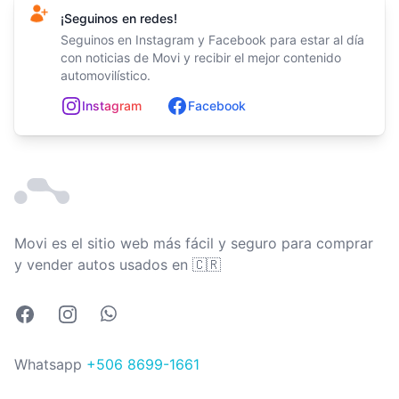
¡Seguinos en redes!
Seguinos en Instagram y Facebook para estar al día
con noticias de Movi y recibir el mejor contenido
automovilístico.
In
st
ag
ram
Facebook
Movi es el sitio web más fácil y seguro para comprar
Costa Rica
y vender autos usados en
🇨🇷
Facebook
Instagram
Whatsapp
Whatsapp
+506 8699-1661