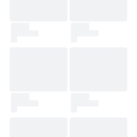
30000
30000
test
test
30000
30000
test
test