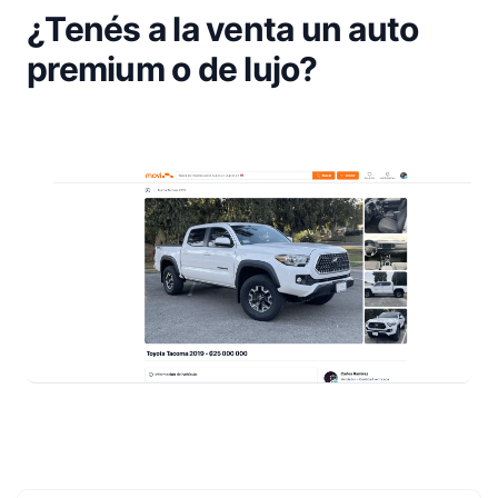
¿Tenés a la venta un auto
premium o de lujo?
Footer