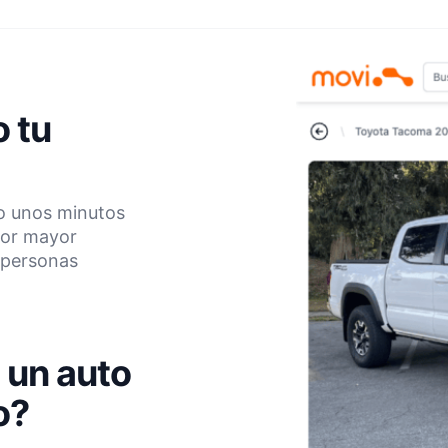
 tu
lo unos minutos
por mayor
e personas
 un auto
o?