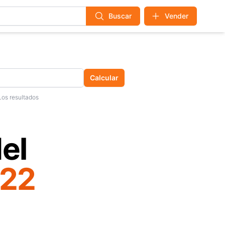
Buscar
Vender
Calcular
Los resultados
el
022