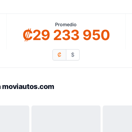
Promedio
₡29 233 950
₡
$
en moviautos.com