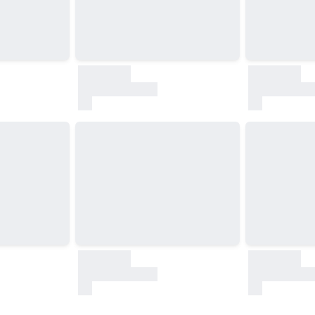
30000
30000
test
test
30000
30000
test
test