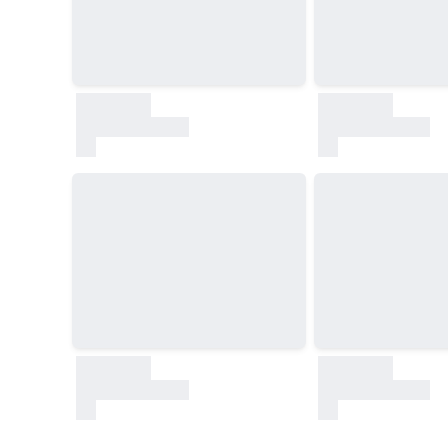
30000
30000
test
test
30000
30000
test
test