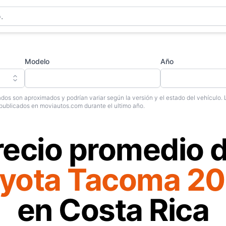
Modelo
Año
dos son aproximados y podrían variar según la versión y el estado del vehículo. 
publicados en moviautos.com durante el ultimo año.
recio promedio d
yota Tacoma 2
en Costa Rica