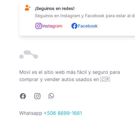
¡Seguinos en redes!
Seguinos en Instagram y Facebook para estar al día
In
st
ag
ram
Facebook
Movi es el sitio web más fácil y seguro para
Costa Rica
comprar y vender autos usados en
🇨🇷
Facebook
Instagram
Whatsapp
Whatsapp
+506 8699-1661