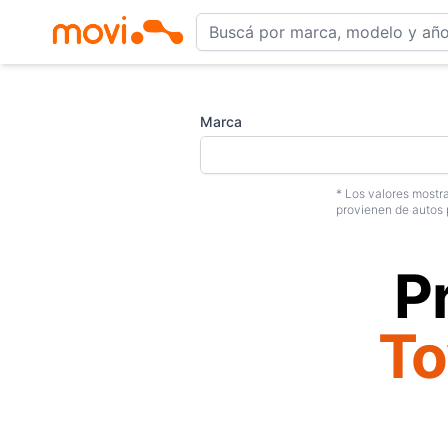
Marca
* Los valores mostra
provienen de autos 
P
To