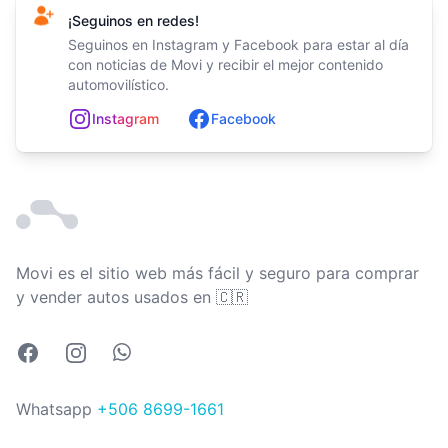
¡Seguinos en redes!
Seguinos en Instagram y Facebook para estar al día
con noticias de Movi y recibir el mejor contenido
automovilístico.
In
st
ag
ram
Facebook
Movi es el sitio web más fácil y seguro para comprar
Costa Rica
y vender autos usados en
🇨🇷
Facebook
Instagram
Whatsapp
Whatsapp
+506 8699-1661