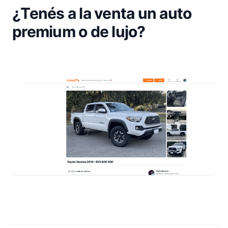
¿Tenés a la venta un auto
premium o de lujo?
Footer