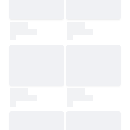
30000
30000
test
test
30000
30000
test
test