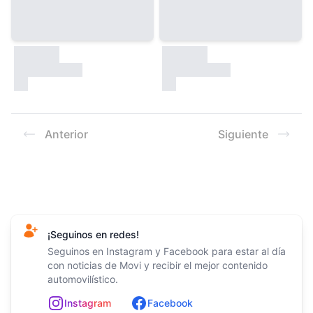
30000
30000
test
test
Anterior
Siguiente
Footer
¡Seguinos en redes!
Seguinos en Instagram y Facebook para estar al día
con noticias de Movi y recibir el mejor contenido
automovilístico.
In
st
ag
ram
Facebook